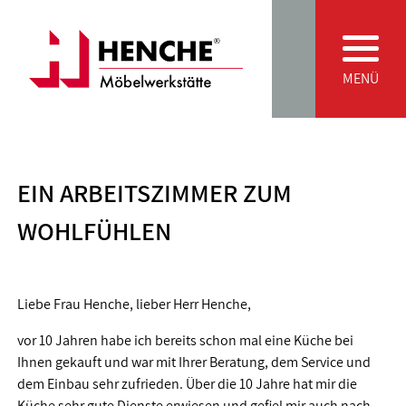
Zum Inhalt springen
Main Navigation
MENÜ
EIN ARBEITSZIMMER ZUM
WOHLFÜHLEN
Liebe Frau Henche, lieber Herr Henche,
vor 10 Jahren habe ich bereits schon mal eine Küche bei
Ihnen gekauft und war mit Ihrer Beratung, dem Service und
dem Einbau sehr zufrieden. Über die 10 Jahre hat mir die
Küche sehr gute Dienste erwiesen und gefiel mir auch nach