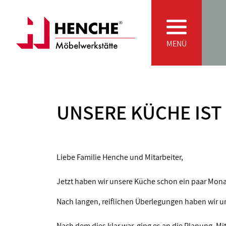
Zum Inhalt springen
Main Navigation
MENÜ
UNSERE KÜCHE IST
Liebe Familie Henche und Mitarbeiter,
Jetzt haben wir unsere Küche schon ein paar Monate
Nach langen, reiflichen Überlegungen haben wir u
Nach dem dies klar war, ging es an die Planung. M