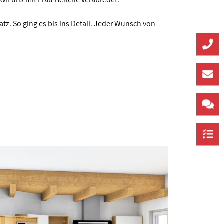
atz. So ging es bis ins Detail. Jeder Wunsch von
J
E
Z
Z