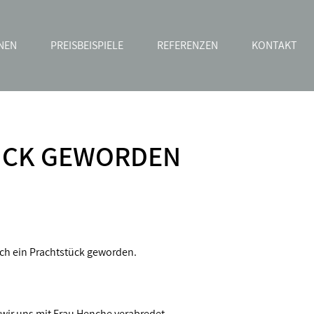
NEN
PREISBEISPIELE
REFERENZEN
KONTAKT
TÜCK GEWORDEN
lich ein Prachtstück geworden.
 wir uns mit Frau Henche verabredet.